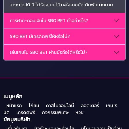
มากกว่า 10 ปี ได้รับความไว้วางใจจากนักเดิมพันมากมาย
การฝาก-ถอนเงินใน SBO BET ทำอย่างไร?
SBO BET มีเครดิตฟรีให้หรือไม่?
เล่นเกมใน SBO BET ผ่านมือถือได้หรือไม่?
เมนูหลัก
หน้าแรก
ไก่ชน
คาสิโนออนไลน์
ลอตเตอรี่
เกม 3
มิติ
เครดิตฟรี
กิจกรรมพิเศษ
หวย
ข้อมูลบริษัท
เกี่ยวกับเรา
ข้อกำหนดและเงื่อนไข
นโยบายความเป็นส่วน