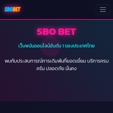
SBO BET
เว็บพนันออนไลน์อันดับ 1 ของประเทศไทย
พบกับประสบการณ์การเดิมพันที่ยอดเยี่ยม บริการครบ
ครัน ปลอดภัย มั่นคง