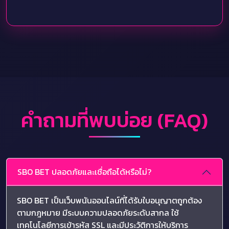
คำถามที่พบบ่อย (FAQ)
SBO BET ปลอดภัยและเชื่อถือได้หรือไม่?
SBO BET เป็นเว็บพนันออนไลน์ที่ได้รับใบอนุญาตถูกต้อง
ตามกฎหมาย มีระบบความปลอดภัยระดับสากล ใช้
เทคโนโลยีการเข้ารหัส SSL และมีประวัติการให้บริการ