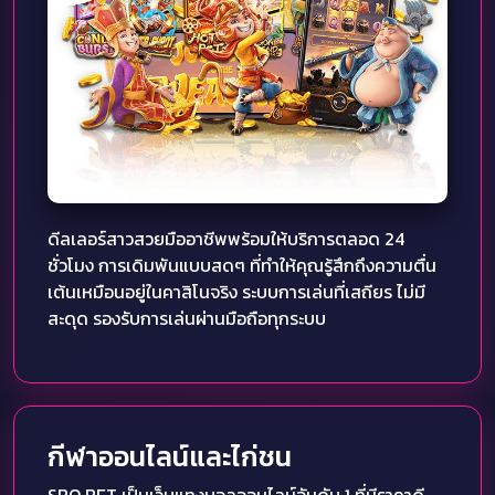
ดีลเลอร์สาวสวยมืออาชีพพร้อมให้บริการตลอด 24
ชั่วโมง การเดิมพันแบบสดๆ ที่ทำให้คุณรู้สึกถึงความตื่น
เต้นเหมือนอยู่ในคาสิโนจริง ระบบการเล่นที่เสถียร ไม่มี
สะดุด รองรับการเล่นผ่านมือถือทุกระบบ
กีฬาออนไลน์และไก่ชน