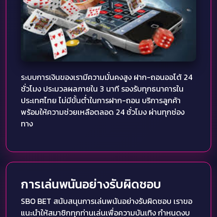
ระบบการเงินของเรามีความมั่นคงสูง ฝาก-ถอนออโต้ 24
ชั่วโมง ประมวลผลภายใน 3 นาที รองรับทุกธนาคารใน
ประเทศไทย ไม่มีขั้นต่ำในการฝาก-ถอน บริการลูกค้า
พร้อมให้ความช่วยเหลือตลอด 24 ชั่วโมง ผ่านทุกช่อง
ทาง
การเล่นพนันอย่างรับผิดชอบ
SBO BET สนับสนุนการเล่นพนันอย่างรับผิดชอบ เราขอ
แนะนำให้สมาชิกทุกท่านเล่นเพื่อความบันเทิง กำหนดงบ