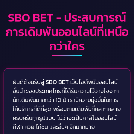
SBO BET - ประสบการณ์
การเดิมพันออนไลน์ที่เหนือ
กว่าใคร
ยินดีต้อนรับสู่
SBO BET
เว็บไซต์พนันออนไลน์
ชั้นนำของประเทศไทยที่ได้รับความไว้วางใจจาก
นักเดิมพันมากกว่า 10 ปี เรามีความมุ่งมั่นในการ
ให้บริการที่ดีที่สุด พร้อมเกมเดิมพันที่หลากหลาย
ครบครันทุกรูปแบบ ไม่ว่าจะเป็นคาสิโนออนไลน์
กีฬา หวย ไก่ชน และอื่นๆ อีกมากมาย